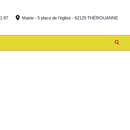
51 87
Mairie - 5 place de l'église - 62129 THÉROUANNE
Reche