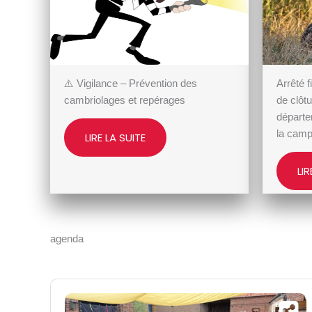
⚠️ Vigilance – Prévention des
Arrêté f
cambriolages et repérages
de clôt
départe
la cam
LIRE LA SUITE
LIR
agenda