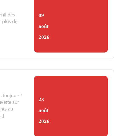
rnil des
09
r plus de
août
2026
s toujours"
23
uvette sur
ents au
août
…]
2026