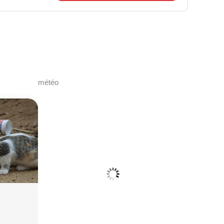
météo
Thérouanne, FR
04:27,
7 Août 26
12
°C
Ciel Dégagé
6 Km/h