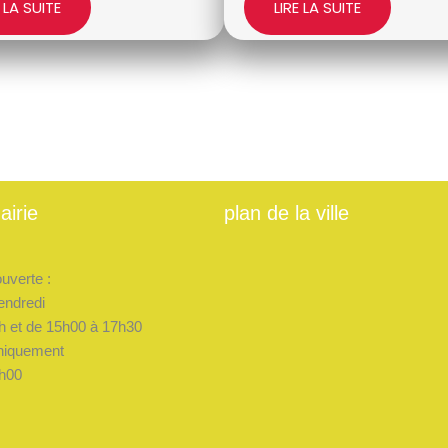
E LA SUITE
LIRE LA SUITE
airie
plan de la ville
ouverte :
endredi
h et de 15h00 à 17h30
niquement
h00