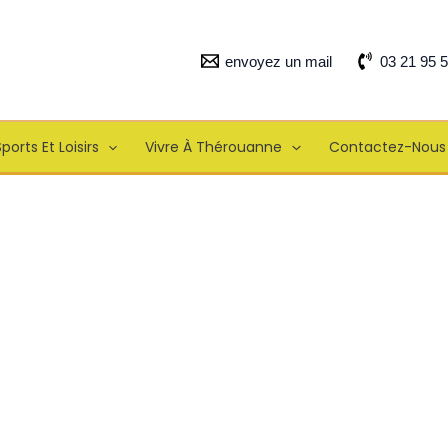
envoyez un mail
03 21 95 
ports Et Loisirs
Vivre À Thérouanne
Contactez-Nous