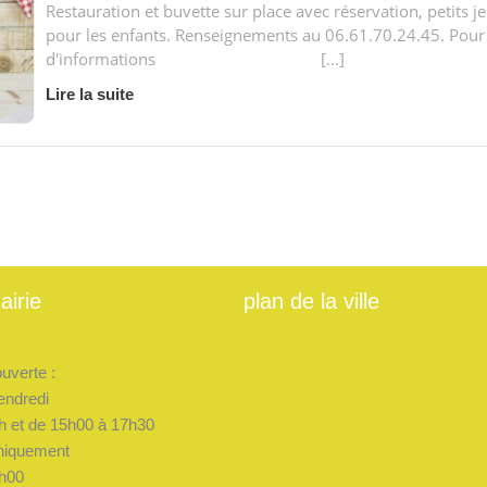
Restauration et buvette sur place avec réservation, petits j
pour les enfants. Renseignements au 06.61.70.24.45. Pour
d'informations […]
Lire la suite
airie
plan de la ville
ouverte :
endredi
h et de 15h00 à 17h30
niquement
h00