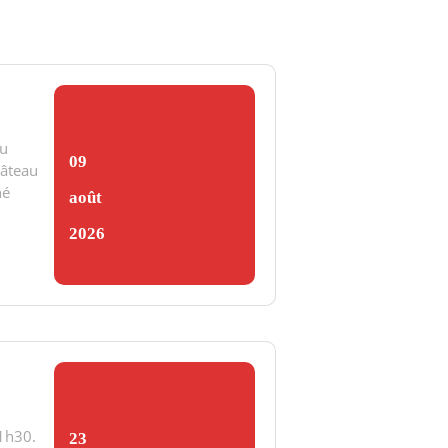
Au
09
Gâteau
hé
août
2026
11h30.
23