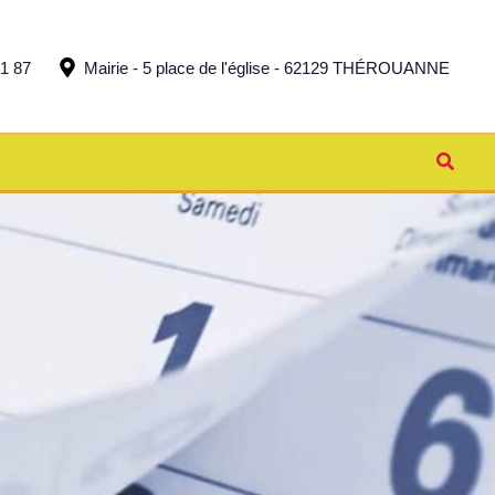
51 87
Mairie - 5 place de l'église - 62129 THÉROUANNE
Reche