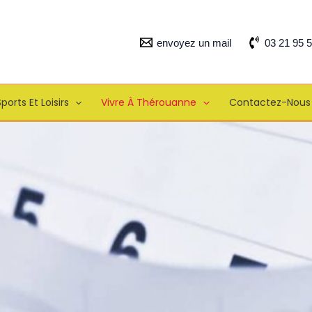
envoyez un mail
03 21 95 
ports Et Loisirs
Vivre À Thérouanne
Contactez-Nous