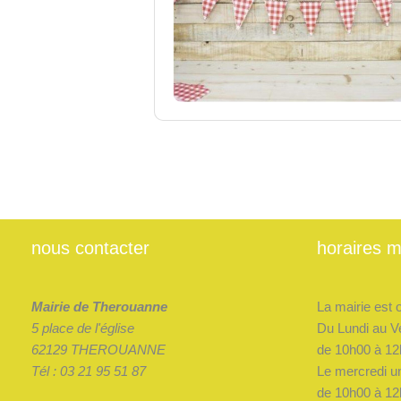
nous contacter
horaires m
Mairie de Therouanne
La mairie est 
5 place de l'église
Du Lundi au V
62129 THEROUANNE
de 10h00 à 12
Tél : 03 21 95 51 87
Le mercredi u
de 10h00 à 12