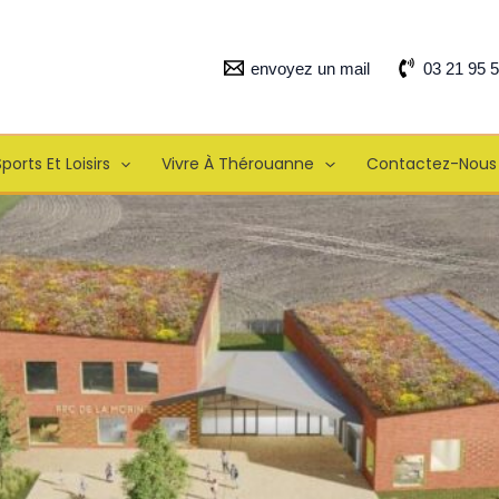
envoyez un mail
03 21 95 
ports Et Loisirs
Vivre À Thérouanne
Contactez-Nous