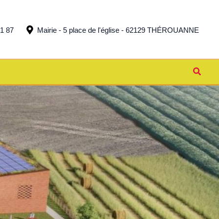
51 87
Mairie - 5 place de l'église - 62129 THÉROUANNE
Reche