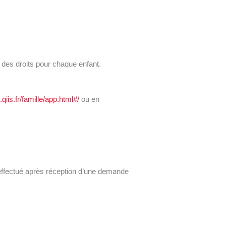
t des droits pour chaque enfant.
.qiis.fr/famille/app.html#/
ou en
effectué après réception d’une demande