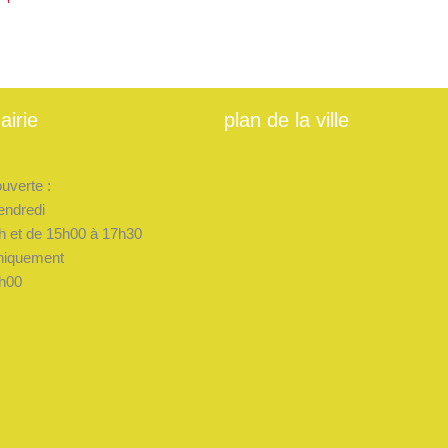
airie
plan de la ville
ouverte :
endredi
h et de 15h00 à 17h30
niquement
h00