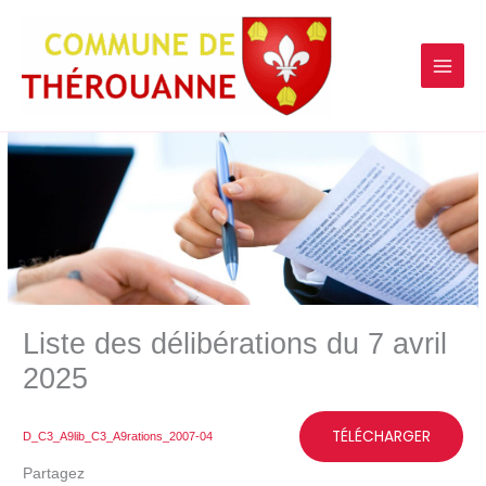
contenu
Aller
principal
au
contenu
Liste des délibérations du 7 avril
2025
TÉLÉCHARGER
D_C3_A9lib_C3_A9rations_2007-04
Partagez