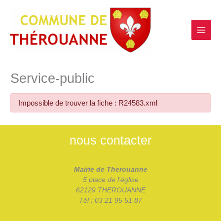
contenu
Aller
principal
au
contenu
Service-public
Impossible de trouver la fiche : R24583.xml
nous contacter
Mairie de Therouanne
5 place de l'église
62129 THEROUANNE
Tél : 03 21 95 51 87