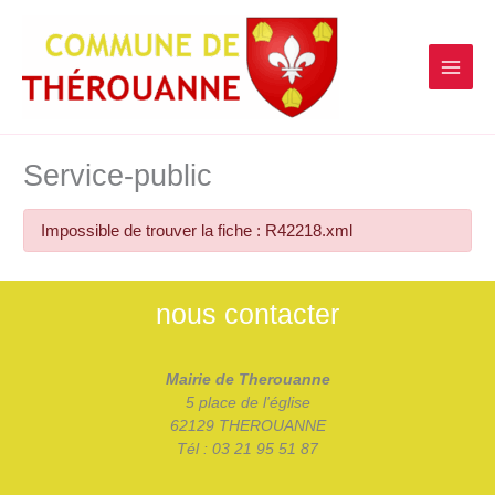
contenu
Aller
principal
au
contenu
Service-public
Impossible de trouver la fiche : R42218.xml
nous contacter
Mairie de Therouanne
5 place de l'église
62129 THEROUANNE
Tél : 03 21 95 51 87