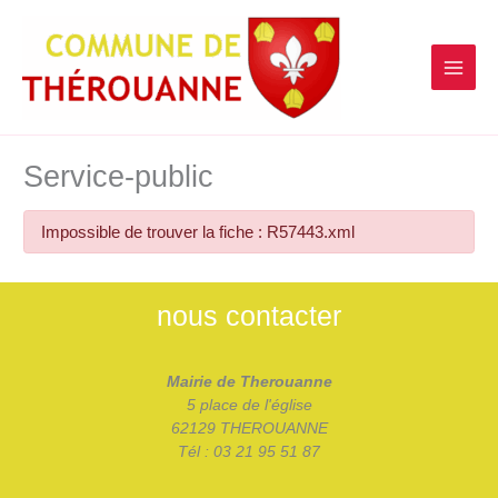
contenu
Aller
principal
au
contenu
Service-public
Impossible de trouver la fiche : R57443.xml
nous contacter
Mairie de Therouanne
5 place de l'église
62129 THEROUANNE
Tél : 03 21 95 51 87