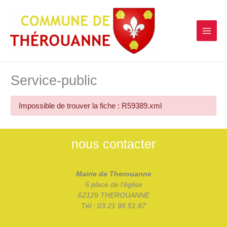
contenu
Aller
principal
au
contenu
Service-public
Impossible de trouver la fiche : R59389.xml
nous contacter
Mairie de Therouanne
5 place de l'église
62129 THEROUANNE
Tél : 03 21 95 51 87