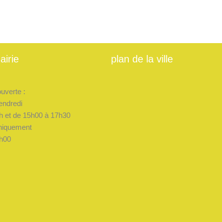
airie
plan de la ville
ouverte :
endredi
h et de 15h00 à 17h30
niquement
h00