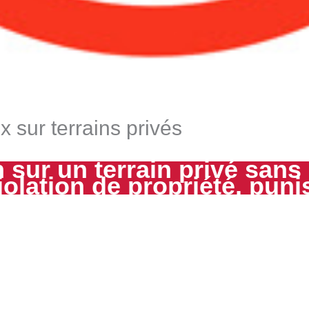
 sur terrains privés
 sur un terrain privé sans
iolation de propriété, punis