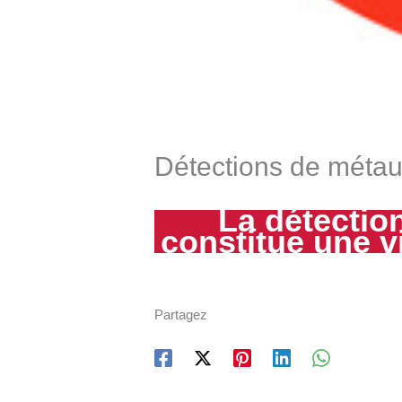
Détections de métaux
La détection
constitue une
v
Partagez