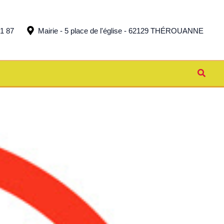
51 87
Mairie - 5 place de l'église - 62129 THÉROUANNE
Reche