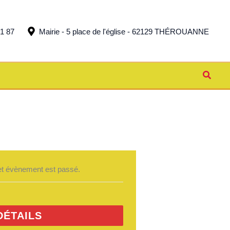
51 87
Mairie - 5 place de l'église - 62129 THÉROUANNE
Reche
t évènement est passé.
DÉTAILS