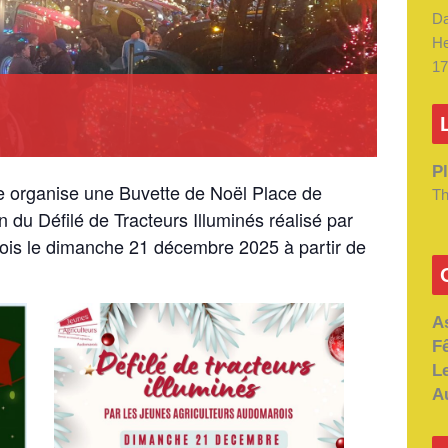
Da
He
17
Pl
e organise une Buvette de Noël Place de
Th
n du Défilé de Tracteurs Illuminés réalisé par
ois le dimanche 21 décembre 2025 à partir de
A
F
L
A