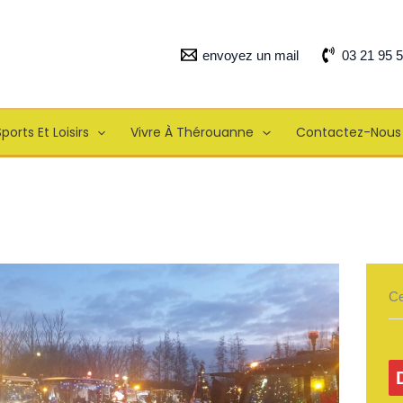
envoyez un mail
03 21 95 
ports Et Loisirs
Vivre À Thérouanne
Contactez-Nous
Ce