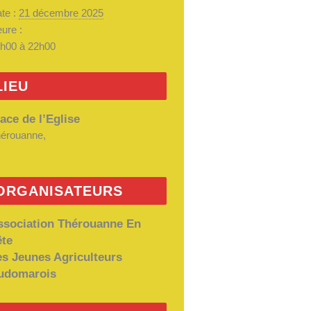
te :
21 décembre 2025
ure :
h00 à 22h00
LIEU
ace de l’Eglise
érouanne
,
ORGANISATEURS
ssociation Thérouanne En
ête
es Jeunes Agriculteurs
udomarois