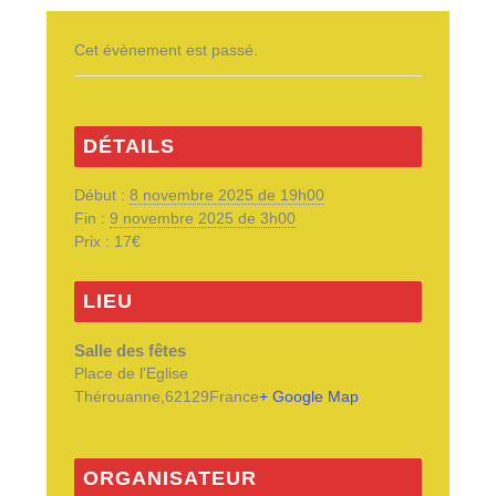
Cet évènement est passé.
DÉTAILS
Début :
8 novembre 2025 de 19h00
Fin :
9 novembre 2025 de 3h00
Prix :
17€
LIEU
Salle des fêtes
Place de l'Eglise
Thérouanne
,
62129
France
+ Google Map
ORGANISATEUR