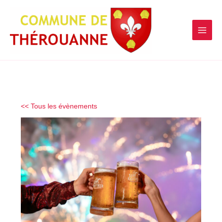
contenu
Aller
principal
au
contenu
<< Tous les évènements