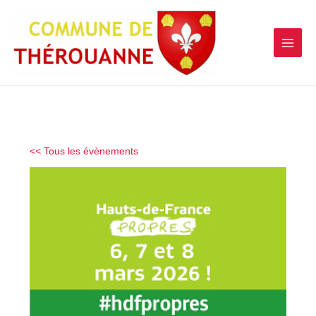
contenu
Aller
principal
au
contenu
<< Tous les évènements