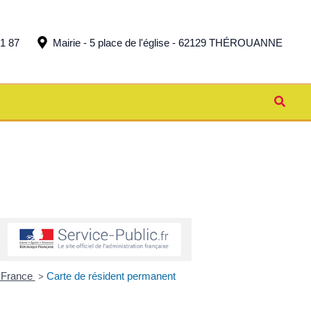
51 87
Mairie - 5 place de l'église - 62129 THÉROUANNE
Reche
n France
Carte de résident permanent
>