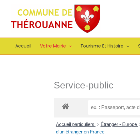
Aller
principal
au
contenu
Accueil
Votre Mairie
Tourisme Et Histoire
S
Service-public
Accueil particuliers
Étranger - Europe
>
d'un étranger en France