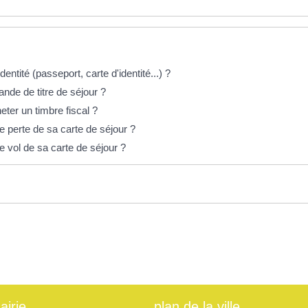
dentité (passeport, carte d'identité...) ?
nde de titre de séjour ?
ter un timbre fiscal ?
e perte de sa carte de séjour ?
e vol de sa carte de séjour ?
e
airie
plan de la ville