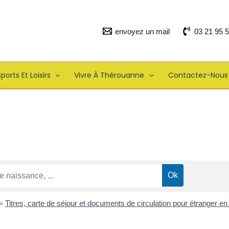
envoyez un mail
03 21 95 
ports Et Loisirs
Vivre À Thérouanne
Contactez-Nous
Titres, carte de séjour et documents de circulation pour étranger e
>