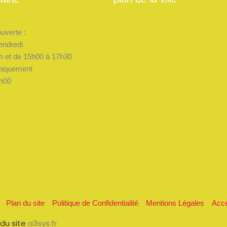
ouverte :
endredi
h et de 15h00 à 17h30
niquement
h00
Plan du site
Politique de Confidentialité
Mentions Légales
Acce
du site
a3sys.fr