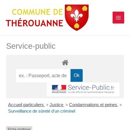
contenu
Aller
principal
au
contenu
Service-public
Accueil particuliers
Justice
Condamnations et peines
>
>
>
Surveillance de sûreté d'un criminel
Fiche pratique