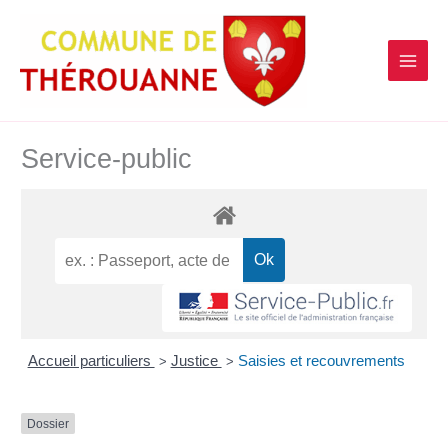
contenu
Aller
principal
au
contenu
Service-public
Accueil particuliers
Justice
Saisies et recouvrements
>
>
Dossier