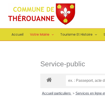
Aller
principal
au
contenu
Accueil
Votre Mairie
Tourisme Et Histoire
S
Service-public
Accueil particuliers
Services en ligne e
>