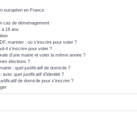
oyen européen en France
e : en cas de déménagement
ce à 18 ans
ption
DF, marinier : où s'inscrire pour voter ?
t-il s'inscrire pour voter ?
ctorale d'une mairie et voter la même année ?
nes élections ?
mairie : quel justificatif de domicile ?
: avec quel justificatif d'identité ?
stificatif de domicile pour s'inscrire ?
nger
e