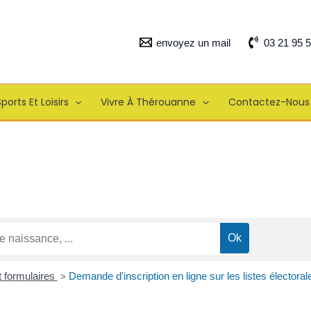
envoyez un mail
03 21 95 
ports Et Loisirs
Vivre À Thérouanne
Contactez-Nous
t formulaires
Demande d'inscription en ligne sur les listes électoral
>