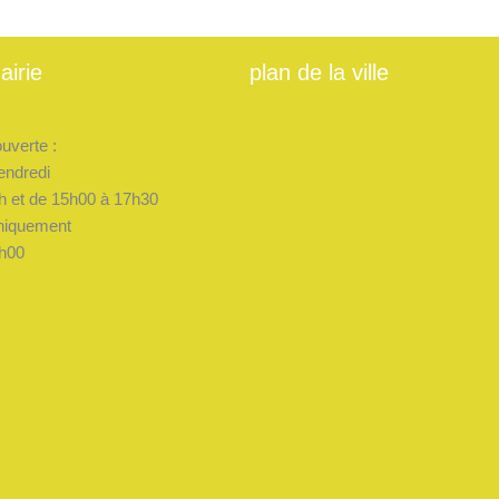
airie
plan de la ville
ouverte :
endredi
h et de 15h00 à 17h30
niquement
h00