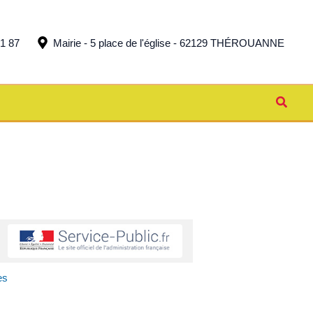
51 87
Mairie - 5 place de l'église - 62129 THÉROUANNE
Reche
es