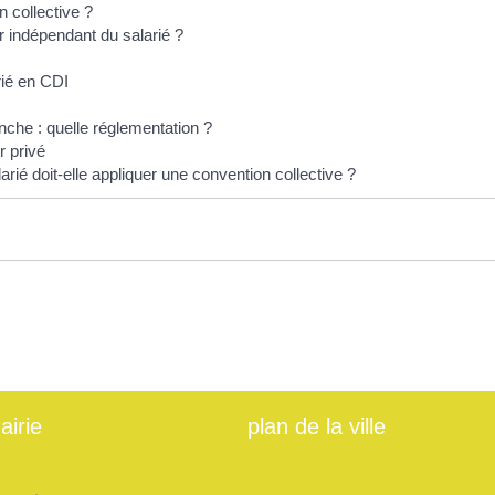
 collective ?
r indépendant du salarié ?
rié en CDI
che : quelle réglementation ?
r privé
rié doit-elle appliquer une convention collective ?
e
airie
plan de la ville