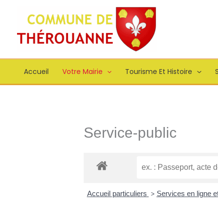
Aller
principal
au
contenu
Accueil
Votre Mairie
Tourisme Et Histoire
S
Service-public
Accueil particuliers
Services en ligne e
>