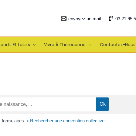
envoyez un mail
03 21 95 
ports Et Loisirs
Vivre À Thérouanne
Contactez-Nous
t formulaires
Rechercher une convention collective
>