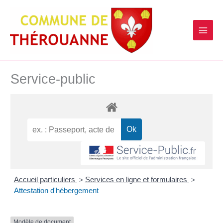
contenu
Aller
principal
au
contenu
Service-public
Accueil particuliers
Services en ligne et formulaires
>
>
Attestation d'hébergement
Modèle de document