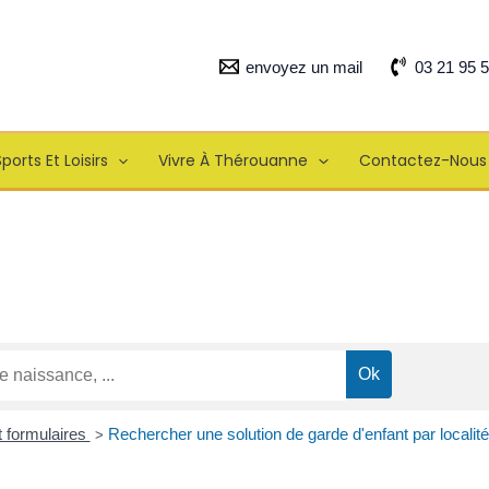
envoyez un mail
03 21 95 
ports Et Loisirs
Vivre À Thérouanne
Contactez-Nous
t formulaires
Rechercher une solution de garde d'enfant par localité
>