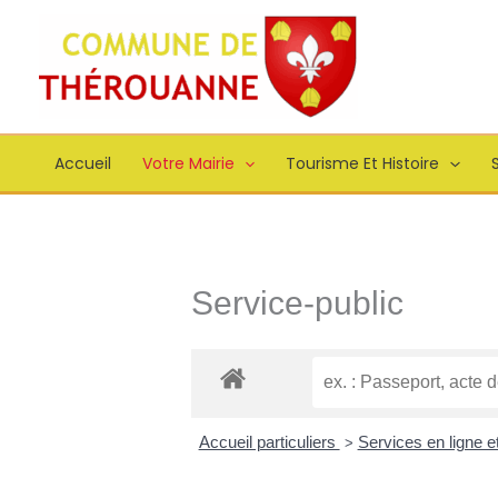
Aller
principal
au
contenu
Accueil
Votre Mairie
Tourisme Et Histoire
S
Service-public
Accueil particuliers
Services en ligne e
>