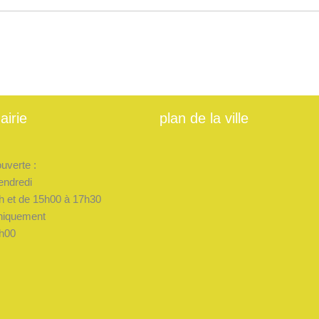
e
airie
plan de la ville
ouverte :
endredi
h et de 15h00 à 17h30
niquement
h00