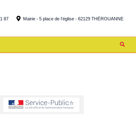
51 87
Mairie - 5 place de l'église - 62129 THÉROUANNE
Reche