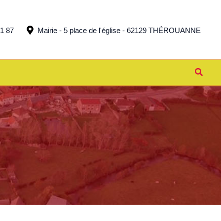
51 87
Mairie - 5 place de l'église - 62129 THÉROUANNE
Reche