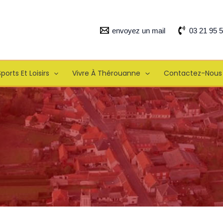
envoyez un mail
03 21 95 
ports Et Loisirs
Vivre À Thérouanne
Contactez-Nous