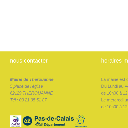
Le tourisme à Thérouanne
Le
Lire la suite »
tourisme
à
Thérouanne
nous contacter
horaires m
Mairie de Therouanne
La mairie est 
5 place de l'église
Du Lundi au V
62129 THEROUANNE
de 10h00 à 12
Tél : 03 21 95 51 87
Le mercredi u
de 10h00 à 12