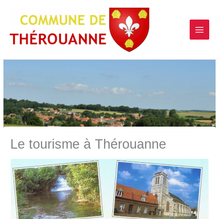
contenu
Aller
principal
au
contenu
Le tourisme à Thérouanne