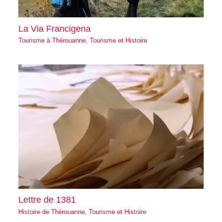
La Via Francigena
Tourisme à Thérouanne
,
Tourisme et Histoire
Lettre de 1381
Histoire de Thérouanne
,
Tourisme et Histoire