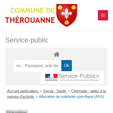
contenu
Aller
principal
au
contenu
Service-public
Accueil particuliers
Social - Santé
Chômage : aides à la
>
>
reprise d'activité
Allocation de solidarité spécifique (ASS)
>
Fiche pratique