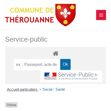
contenu
Aller
principal
au
contenu
Service-public
Accueil particuliers
Social - Santé
>
Thème