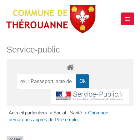
contenu
Aller
principal
au
contenu
Service-public
Accueil particuliers
Social - Santé
Chômage :
>
>
démarches auprès de Pôle emploi
Dossier