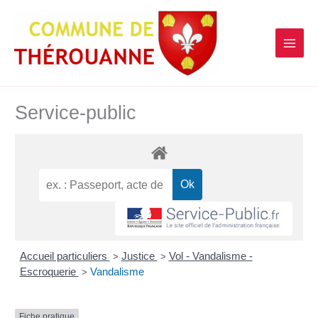
contenu
Aller
principal
au
contenu
Service-public
Accueil particuliers
Justice
Vol - Vandalisme -
>
>
Escroquerie
Vandalisme
>
Fiche pratique