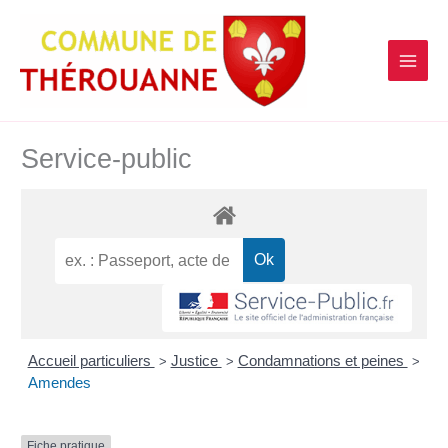
contenu
Aller
principal
au
contenu
Service-public
Accueil particuliers
Justice
Condamnations et peines
>
>
>
Amendes
Fiche pratique