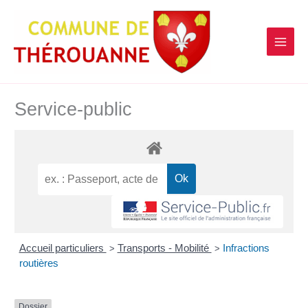
contenu
Aller
principal
au
contenu
Service-public
Accueil particuliers
Transports - Mobilité
Infractions
>
>
routières
Dossier