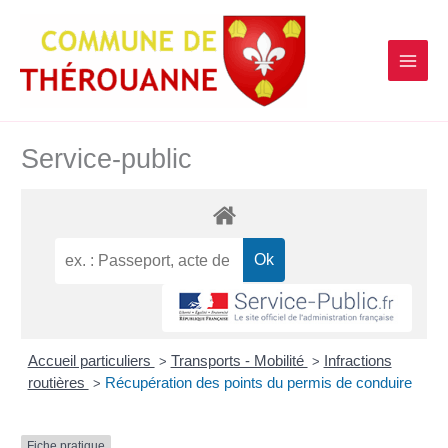
contenu
Aller
principal
au
contenu
Service-public
Accueil particuliers
Transports - Mobilité
Infractions
>
>
routières
Récupération des points du permis de conduire
>
Fiche pratique