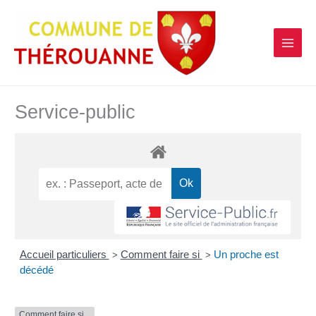
contenu
Aller
principal
au
contenu
Service-public
Accueil particuliers
Comment faire si
Un proche est
>
>
décédé
Comment faire si...