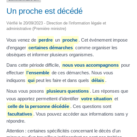
Un proche est décédé
Vérifié le 20/09/2023 - Direction de l'information légale et
administrative (Première ministre)
Vous venez de
perdre
un
proche
. Cet événement impose
d’engager
certaines démarches
comme organiser les
obsèques et informer plusieurs organismes.
Dans cette période difficile,
nous vous accompagnons
pour
effectuer
l’ensemble
de ces démarches. Nous vous
indiquons
qui
peut les faire et dans quels
délais
.
Nous vous posons
plusieurs questions
. Les réponses que
vous apportez permettent d'identifier
votre situation
et
celle de la personne décédée
. Ces questions sont
facultatives
. Vous pouvez accéder aux informations sans y
répondre.
Attention : certaines spécificités concernant le décès d'un