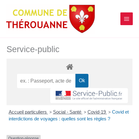
contenu
Aller
principal
au
contenu
Service-public
Accueil particuliers
Social - Santé
Covid-19
Covid et
>
>
>
interdictions de voyages : quelles sont les règles ?
Question-réponse