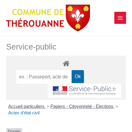
contenu
Aller
principal
au
contenu
Service-public
Accueil particuliers
Papiers - Citoyenneté - Élections
>
>
Actes d'état civil
Dossier