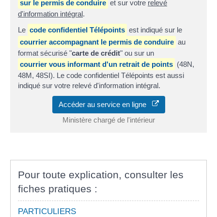
sur le permis de conduire
et sur votre
relevé
d'information intégral
.
Le
code confidentiel Télépoints
est indiqué sur le
courrier accompagnant le permis de conduire
au
format sécurisé "
carte de crédit
" ou sur un
courrier vous informant d'un retrait de points
(48N,
48M, 48SI). Le code confidentiel Télépoints est aussi
indiqué sur votre relevé d'information intégral.
Accéder au service en ligne
Ministère chargé de l'intérieur
Pour toute explication, consulter les
fiches pratiques :
PARTICULIERS