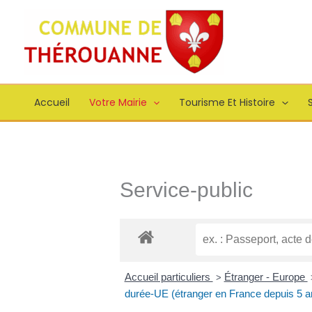
Aller
principal
au
contenu
Accueil
Votre Mairie
Tourisme Et Histoire
S
Service-public
Accueil particuliers
Étranger - Europe
>
durée-UE (étranger en France depuis 5 a