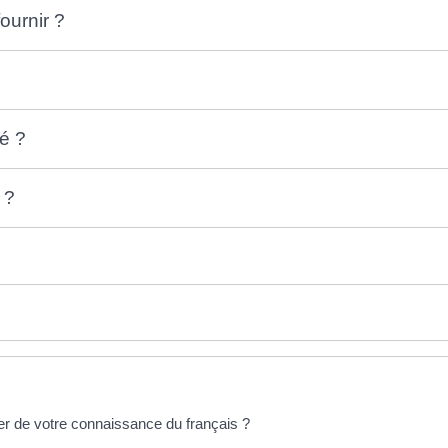
ournir ?
té ?
 ?
ier de votre connaissance du français ?