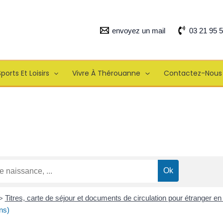
envoyez un mail
03 21 95 
ports Et Loisirs
Vivre À Thérouanne
Contactez-Nous
Titres, carte de séjour et documents de circulation pour étranger e
>
ns)