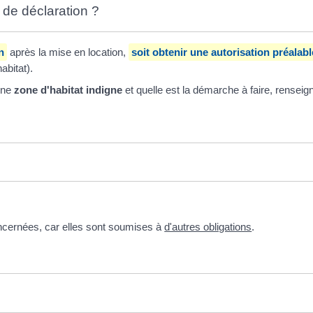
 de déclaration ?
n
après la mise en location,
soit obtenir une autorisation préalabl
abitat).
 une
zone d'habitat indigne
et quelle est la démarche à faire, renseig
oncernées, car elles sont soumises à
d'autres obligations
.