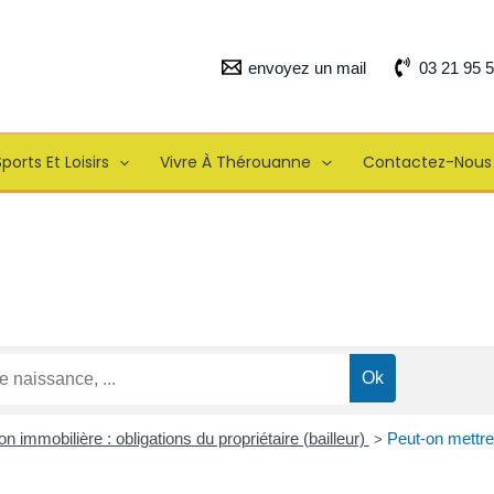
envoyez un mail
03 21 95 
ports Et Loisirs
Vivre À Thérouanne
Contactez-Nous
on immobilière : obligations du propriétaire (bailleur)
Peut-on mettre
>