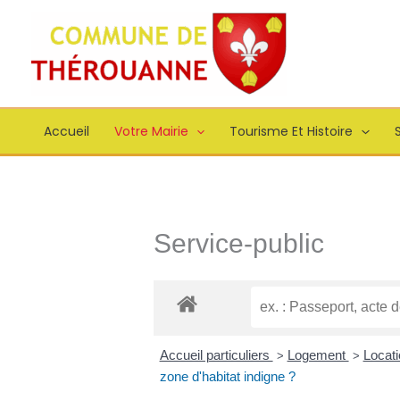
Aller
principal
au
contenu
Accueil
Votre Mairie
Tourisme Et Histoire
S
Service-public
Accueil particuliers
Logement
Locati
>
>
zone d'habitat indigne ?