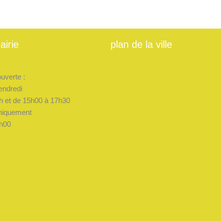
airie
plan de la ville
ouverte :
endredi
h et de 15h00 à 17h30
niquement
h00