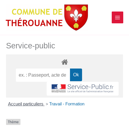
contenu
Aller
principal
au
contenu
Service-public
Accueil particuliers
Travail - Formation
>
Thème