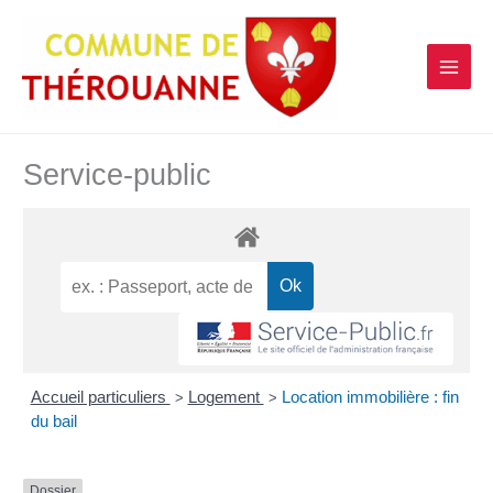
contenu
Aller
principal
au
contenu
Service-public
Accueil particuliers
Logement
Location immobilière : fin
>
>
du bail
Dossier