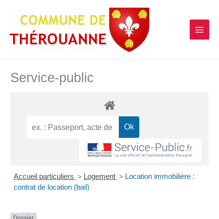
contenu
Aller
principal
au
contenu
Service-public
Accueil particuliers
Logement
Location immobilière :
>
>
contrat de location (bail)
Dossier